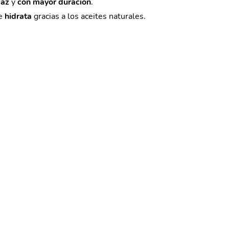
caz
y
con mayor duración
.
e
hidrata
gracias a los aceites naturales.